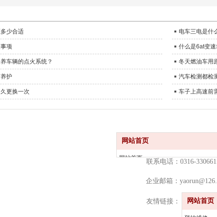
压多少合适
电车三电是什
意事项
什么是6at变
保养车辆的点火系统？
冬天燃油车用
何养护
汽车检测都检
多久更换一次
车子上高速前
网站首页
网站首页
联系电话：0316-330661
关于我们
企业邮箱：yaorun@126.
服务项目
新闻动态
网站首页
SITE
友情链接：
店面分布