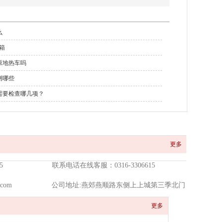
么
速箱
原地热车吗
测哪些
需要检查哪几项？
更多
5
联系电话在线客服：0316-3306615
com
公司地址:燕郊燕顺路东侧上上城第三季北门
更多