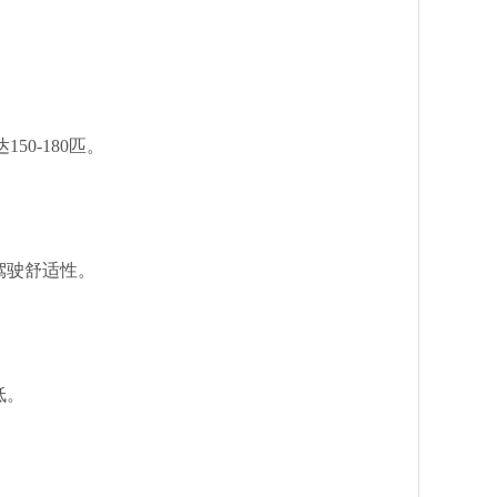
50-180匹。
驾驶舒适性。
低。